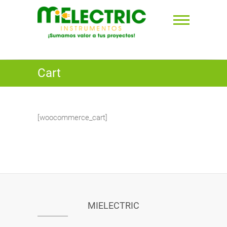
Saltar
al
contenido
Mielectric Instrumentos ⚡︎
Cart
[woocommerce_cart]
MIELECTRIC