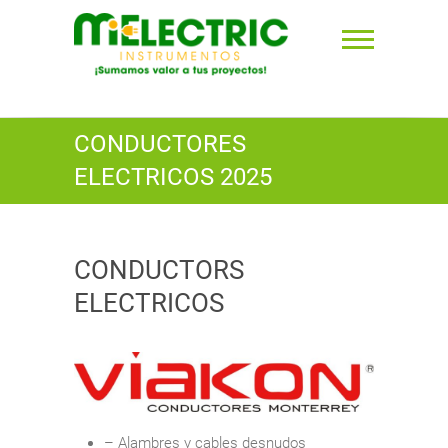
Saltar
al
contenido
Mielectric Instrumentos ⚡︎
CONDUCTORES
ELECTRICOS 2025
CONDUCTORS
ELECTRICOS
– Alambres y cables desnudos